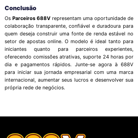
Conclusão
Os
Parceiros 688V
representam uma oportunidade de
colaboração transparente, confiável e duradoura para
quem deseja construir uma fonte de renda estável no
setor de apostas online. O modelo é ideal tanto para
iniciantes quanto para parceiros experientes,
oferecendo comissões atrativas, suporte 24 horas por
dia e pagamentos rápidos. Junte-se agora à 688V
para iniciar sua jornada empresarial com uma marca
internacional, aumentar seus lucros e desenvolver sua
própria rede de negócios.