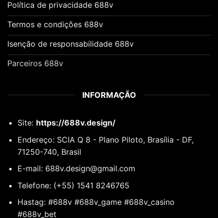
Política de privacidade 688v
Termos e condições 688v
Isenção de responsabilidade 688v
Parceiros 688v
INFORMAÇÃO
Site:
https://688v.design/
Endereço: SCIA Q 8 - Plano Piloto, Brasília - DF,
71250-740, Brasil
E-mail:
688v.design@gmail.com
Telefone: (+55) 1541 8246765
Hastag: #688v #688v_game #688v_casino
#688v_bet