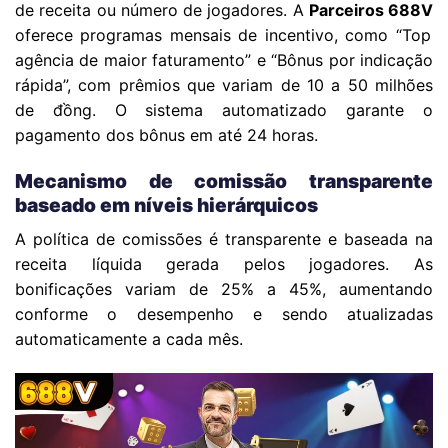
de receita ou número de jogadores. A
Parceiros 688V
oferece programas mensais de incentivo, como “Top
agência de maior faturamento” e “Bônus por indicação
rápida”, com prêmios que variam de 10 a 50 milhões
de đồng. O sistema automatizado garante o
pagamento dos bônus em até 24 horas.
Mecanismo de comissão transparente
baseado em níveis hierárquicos
A política de comissões é transparente e baseada na
receita líquida gerada pelos jogadores. As
bonificações variam de 25% a 45%, aumentando
conforme o desempenho e sendo atualizadas
automaticamente a cada mês.