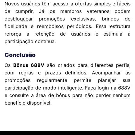
Novos usuários têm acesso a ofertas simples e fáceis
de cumprir. Já os membros veteranos podem
desbloquear promoções exclusivas, brindes de
fidelidade e reembolsos periódicos. Essa estrutura
reforça a retenção de usuários e estimula a
participação contínua.
Conclusão
Os
Bônus 688V
são criados para diferentes perfis,
com regras e prazos definidos. Acompanhar as
promoções regularmente permite planejar sua
participação de modo inteligente. Faça login na 688V
e consulte a área de bônus para não perder nenhum
benefício disponível.