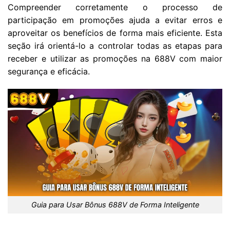
Compreender corretamente o processo de
participação em promoções ajuda a evitar erros e
aproveitar os benefícios de forma mais eficiente. Esta
seção irá orientá-lo a controlar todas as etapas para
receber e utilizar as promoções na 688V com maior
segurança e eficácia.
Guia para Usar Bônus 688V de Forma Inteligente