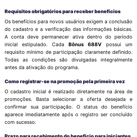
Requisitos obrigatórios para receber benefícios
Os benefícios para novos usuários exigem a conclusão
do cadastro e a verificação das informações básicas.
A conta deve permanecer ativa dentro do período
inicial estipulado. Cada
Bônus 688V
possui um
requisito mínimo de participação claramente definido.
Todas as condições são divulgadas integralmente
antes da ativação do programa.
Como registrar-se na promoção pela primeira vez
O cadastro inicial é realizado diretamente na área de
promoções. Basta selecionar a oferta desejada e
confirmar sua participação. O status do benefício
aparece imediatamente após o registro ser concluído
com sucesso.
Prazo para recebimento do benefício para iniciantes