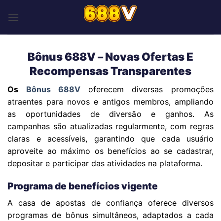
Skip
to
content
Bônus 688V – Novas Ofertas E
Recompensas Transparentes
Os
Bônus 688V
oferecem diversas promoções
atraentes para novos e antigos membros, ampliando
as oportunidades de diversão e ganhos. As
campanhas são atualizadas regularmente, com regras
claras e acessíveis, garantindo que cada usuário
aproveite ao máximo os benefícios ao se cadastrar,
depositar e participar das atividades na plataforma.
Programa de benefícios vigente
A casa de apostas de confiança oferece diversos
programas de bônus simultâneos, adaptados a cada