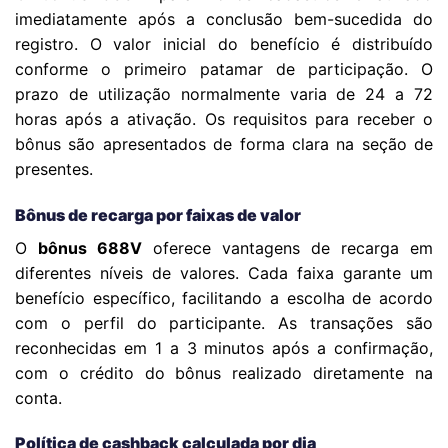
imediatamente após a conclusão bem-sucedida do
registro. O valor inicial do benefício é distribuído
conforme o primeiro patamar de participação. O
prazo de utilização normalmente varia de 24 a 72
horas após a ativação. Os requisitos para receber o
bônus são apresentados de forma clara na seção de
presentes.
Bônus de recarga por faixas de valor
O
bônus 688V
oferece vantagens de recarga em
diferentes níveis de valores. Cada faixa garante um
benefício específico, facilitando a escolha de acordo
com o perfil do participante. As transações são
reconhecidas em 1 a 3 minutos após a confirmação,
com o crédito do bônus realizado diretamente na
conta.
Política de cashback calculada por dia