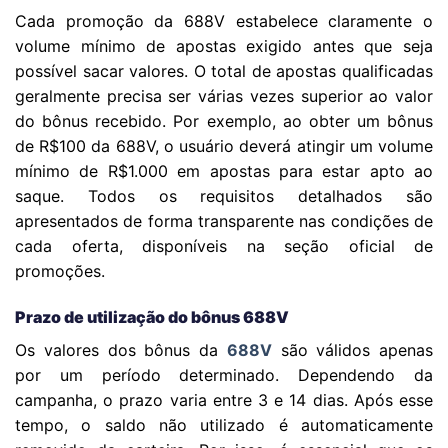
Cada promoção da 688V estabelece claramente o
volume mínimo de apostas exigido antes que seja
possível sacar valores. O total de apostas qualificadas
geralmente precisa ser várias vezes superior ao valor
do bônus recebido. Por exemplo, ao obter um bônus
de R$100 da 688V, o usuário deverá atingir um volume
mínimo de R$1.000 em apostas para estar apto ao
saque. Todos os requisitos detalhados são
apresentados de forma transparente nas condições de
cada oferta, disponíveis na seção oficial de
promoções.
Prazo de utilização do bônus 688V
Os valores dos bônus da
688V
são válidos apenas
por um período determinado. Dependendo da
campanha, o prazo varia entre 3 e 14 dias. Após esse
tempo, o saldo não utilizado é automaticamente