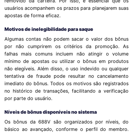
removido da carteira. Por isso, é essencial que os
usuários acompanhem os prazos para planejarem suas
apostas de forma eficaz.
Motivos de inelegibilidade para saque
Algumas contas não podem sacar o valor dos bônus
por não cumprirem os critérios da promoção. As
falhas mais comuns incluem não atingir o volume
mínimo de apostas ou utilizar o bônus em produtos
não elegíveis. Além disso, o uso indevido ou qualquer
tentativa de fraude pode resultar no cancelamento
imediato do bônus. Todos os motivos são registrados
no histórico de transações, facilitando a verificação
por parte do usuário.
Níveis de bônus disponíveis no sistema
Os bônus da 688V são organizados por níveis, do
básico ao avançado, conforme o perfil do membro.