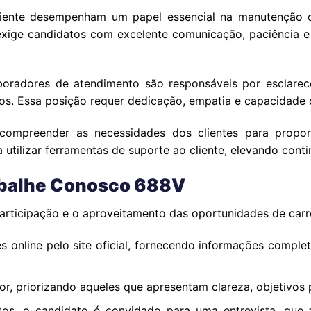
cliente desempenham um papel essencial na manutenção d
exige candidatos com excelente comunicação, paciência e
boradores de atendimento são responsáveis por esclarece
ços. Essa posição requer dedicação, empatia e capacidade 
e compreender as necessidades dos clientes para propo
utilizar ferramentas de suporte ao cliente, elevando con
abalhe Conosco 688V
participação e o aproveitamento das oportunidades de carr
s online pelo site oficial, fornecendo informações comple
or, priorizando aqueles que apresentam clareza, objetivos p
tos, o candidato é convidado para uma entrevista, que 