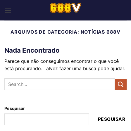
Skip
to
content
ARQUIVOS DE CATEGORIA:
NOTÍCIAS 688V
Nada Encontrado
Parece que não conseguimos encontrar o que você
está procurando. Talvez fazer uma busca pode ajudar.
Pesquisar
PESQUISAR