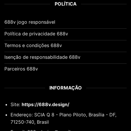
POLÍTICA
688v jogo responsável
Política de privacidade 688v
Termos e condições 688v
Isenção de responsabilidade 688v
Parceiros 688v
INFORMAÇÃO
Site:
https://688v.design/
Endereço: SCIA Q 8 - Plano Piloto, Brasília - DF,
71250-740, Brasil